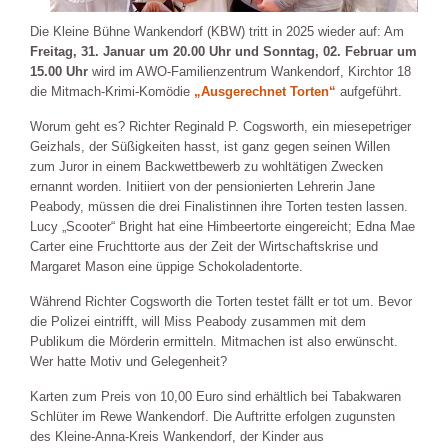
Die Kleine Bühne Wankendorf (KBW) tritt in 2025 wieder auf: Am
Freitag, 31. Januar um 20.00 Uhr und Sonntag, 02. Februar um
15.00 Uhr
wird im AWO-Familienzentrum Wankendorf, Kirchtor 18
die Mitmach-Krimi-Komödie
„Ausgerechnet Torten“
aufgeführt.
Worum geht es? Richter Reginald P. Cogsworth, ein miesepetriger
Geizhals, der Süßigkeiten hasst, ist ganz gegen seinen Willen
zum Juror in einem Backwettbewerb zu wohltätigen Zwecken
ernannt worden. Initiiert von der pensionierten Lehrerin Jane
Peabody, müssen die drei Finalistinnen ihre Torten testen lassen.
Lucy „Scooter“ Bright hat eine Himbeertorte eingereicht; Edna Mae
Carter eine Fruchttorte aus der Zeit der Wirtschaftskrise und
Margaret Mason eine üppige Schokoladentorte.
Während Richter Cogsworth die Torten testet fällt er tot um. Bevor
die Polizei eintrifft, will Miss Peabody zusammen mit dem
Publikum die Mörderin ermitteln. Mitmachen ist also erwünscht.
Wer hatte Motiv und Gelegenheit?
Karten zum Preis von 10,00 Euro sind erhältlich bei Tabakwaren
Schlüter im Rewe Wankendorf. Die Auftritte erfolgen zugunsten
des Kleine-Anna-Kreis Wankendorf, der Kinder aus