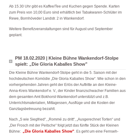
Ab 15.30 Uhr gibt es Kaffee/Tee und Kuchen gegen Spende. Karten
zum Preis von 10,00 Euro sind erhältlich bei Tabakwaren-Schlüter im
Rewe, Bornhöveder Landstr. 2 in Wankendorf.
Weitere Benefizveranstaltungen sind für August und September
geplant.
PM 18.02.2020 | Kleine Bühne Wankendorf-Stolpe
spielt: „Die Gloria Kaballes Show"
Die Kleine Bühne Wankendorf-Stolpe geht in die 5. Saison mit der
hochdeutschen Komödie „Die Gloria Kaballes Show“. Wie schon in den
vorhergehenden Jahren geht der Erlös der Auftritte an den Kleine-
Anna-Kreis Wankendorf e. V., der Kinder finanzschwacher Familien aus
dem gesamten Amt Bokhorst-Wankendorf unterstützt und z.B.
Unterrichtsmaterialien, Mittagessen, Ausflüge und die Kosten der
Ganztagsbetreuung bezahlt.
Nach „S wie Siegfried“, „Rommé zu dritt“, „Ausgerechnet Torten“ und
„Der Frosch mit der Peitsche“ folgt jetzt das fünfte Stück der Kleinen
„Die Gloria Kaballes Show“
Bühne:
. Es geht um eine Fernseh-