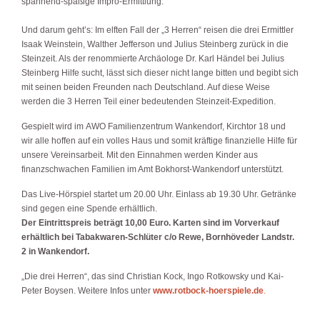
spannend-spaßige Impro-Ermittlung.
Und darum geht’s: Im elften Fall der „3 Herren“ reisen die drei Ermittler
Isaak Weinstein, Walther Jefferson und Julius Steinberg zurück in die
Steinzeit. Als der renommierte Archäologe Dr. Karl Händel bei Julius
Steinberg Hilfe sucht, lässt sich dieser nicht lange bitten und begibt sich
mit seinen beiden Freunden nach Deutschland. Auf diese Weise
werden die 3 Herren Teil einer bedeutenden Steinzeit-Expedition.
Gespielt wird im AWO Familienzentrum Wankendorf, Kirchtor 18 und
wir alle hoffen auf ein volles Haus und somit kräftige finanzielle Hilfe für
unsere Vereinsarbeit. Mit den Einnahmen werden Kinder aus
finanzschwachen Familien im Amt Bokhorst-Wankendorf unterstützt.
Das Live-Hörspiel startet um 20.00 Uhr. Einlass ab 19.30 Uhr. Getränke
sind gegen eine Spende erhältlich.
Der Eintrittspreis beträgt 10,00 Euro. Karten sind im Vorverkauf
erhältlich bei Tabakwaren-Schlüter c/o Rewe, Bornhöveder Landstr.
2 in Wankendorf.
„Die drei Herren“, das sind Christian Kock, Ingo Rotkowsky und Kai-
Peter Boysen. Weitere Infos unter
www.rotbock-hoerspiele.d
e
.