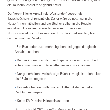
getauscht, ausgeliehen und gelesen werden. Wir freuen uns, wenn
die Tauschbücherei rege genutzt wird!
Der Verein Kleine-Anna-Kreis Wankendorf betreut die
Tauschbücherei ehrenamtlich. Daher wäre es nett, wenn die
Nutzer*innen mithelfen und die Bücher selbst in die Regale
einordnen. Da es immer wieder vorkommt, dass die
Nutzungsregeln nicht bekannt sind bzw. beachtet werden, hier
noch einmal die Regeln:
Ein Buch oder auch mehr abgeben und gegen die gleiche
•
Anzahl tauschen.
•
Bücher können natürlich auch gerne ohne ein Tauschbuch
entnommen werden. Dann bitte wieder zurückbringen.
•
Nur gut erhaltene vollständige Bücher, möglichst nicht älter
als 15 Jahre, abgeben.
•
Kinderbücher sind willkommen. Bitte mit den aktuellen
Rechtschreibregeln.
•
Keine DVD, keine Hörspielkassetten
Bitte Bücher
NICHT
in großer Menge einfach in der