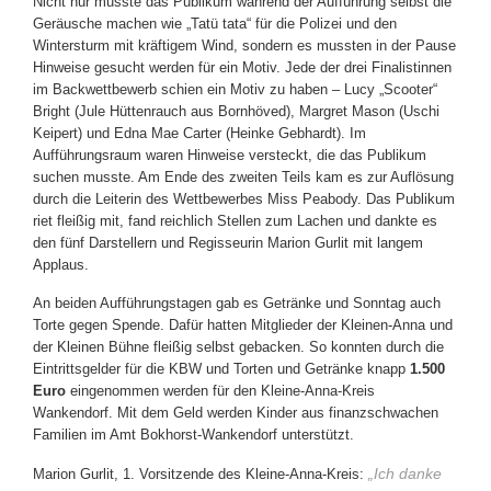
Nicht nur musste das Publikum während der Aufführung selbst die
Geräusche machen wie „Tatü tata“ für die Polizei und den
Wintersturm mit kräftigem Wind, sondern es mussten in der Pause
Hinweise gesucht werden für ein Motiv. Jede der drei Finalistinnen
im Backwettbewerb schien ein Motiv zu haben – Lucy „Scooter“
Bright (Jule Hüttenrauch aus Bornhöved), Margret Mason (Uschi
Keipert) und Edna Mae Carter (Heinke Gebhardt). Im
Aufführungsraum waren Hinweise versteckt, die das Publikum
suchen musste. Am Ende des zweiten Teils kam es zur Auflösung
durch die Leiterin des Wettbewerbes Miss Peabody. Das Publikum
riet fleißig mit, fand reichlich Stellen zum Lachen und dankte es
den fünf Darstellern und Regisseurin Marion Gurlit mit langem
Applaus.
An beiden Aufführungstagen gab es Getränke und Sonntag auch
Torte gegen Spende. Dafür hatten Mitglieder der Kleinen-Anna und
der Kleinen Bühne fleißig selbst gebacken. So konnten durch die
Eintrittsgelder für die KBW und Torten und Getränke knapp
1.500
Euro
eingenommen werden für den Kleine-Anna-Kreis
Wankendorf. Mit dem Geld werden Kinder aus finanzschwachen
Familien im Amt Bokhorst-Wankendorf unterstützt.
„Ich danke
Marion Gurlit, 1. Vorsitzende des Kleine-Anna-Kreis: