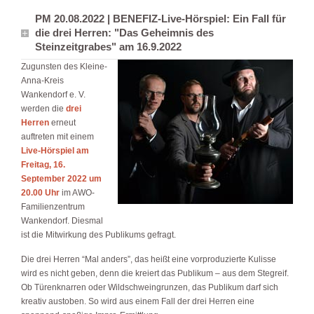
PM 20.08.2022 | BENEFIZ-Live-Hörspiel: Ein Fall für
die drei Herren: "Das Geheimnis des
Steinzeitgrabes" am 16.9.2022
Zugunsten des Kleine-
Anna-Kreis
Wankendorf e. V.
werden die
drei
Herren
erneut
auftreten mit einem
Live-Hörspiel am
Freitag, 16.
September 2022 um
20.00 Uhr
im AWO-
Familienzentrum
Wankendorf. Diesmal
ist die Mitwirkung des Publikums gefragt.
Die drei Herren “Mal anders”, das heißt eine vorproduzierte Kulisse
wird es nicht geben, denn die kreiert das Publikum – aus dem Stegreif.
Ob Türenknarren oder Wildschweingrunzen, das Publikum darf sich
kreativ austoben. So wird aus einem Fall der drei Herren eine