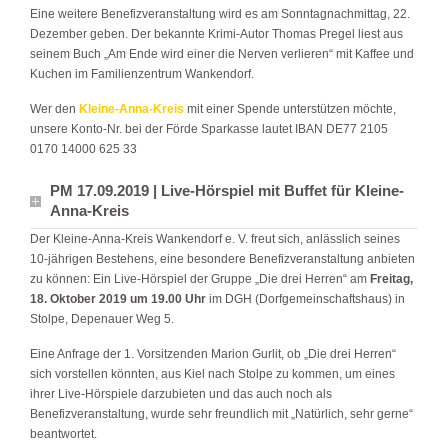
Eine weitere Benefizveranstaltung wird es am Sonntagnachmittag, 22.
Dezember geben. Der bekannte Krimi-Autor Thomas Pregel liest aus
seinem Buch „Am Ende wird einer die Nerven verlieren“ mit Kaffee und
Kuchen im Familienzentrum Wankendorf.
Wer den
Kleine-Anna-Kreis
mit einer Spende unterstützen möchte,
unsere Konto-Nr. bei der Förde Sparkasse lautet IBAN DE77 2105
0170 14000 625 33
PM 17.09.2019 | Live-Hörspiel mit Buffet für Kleine-
Anna-Kreis
Der Kleine-Anna-Kreis Wankendorf e. V. freut sich, anlässlich seines
10-jährigen Bestehens, eine besondere Benefizveranstaltung anbieten
zu können: Ein Live-Hörspiel der Gruppe „Die drei Herren“ am
Freitag,
18. Oktober 2019 um 19.00 Uhr
im DGH (Dorfgemeinschaftshaus) in
Stolpe, Depenauer Weg 5.
Eine Anfrage der 1. Vorsitzenden Marion Gurlit, ob „Die drei Herren“
sich vorstellen könnten, aus Kiel nach Stolpe zu kommen, um eines
ihrer Live-Hörspiele darzubieten und das auch noch als
Benefizveranstaltung, wurde sehr freundlich mit „Natürlich, sehr gerne“
beantwortet.