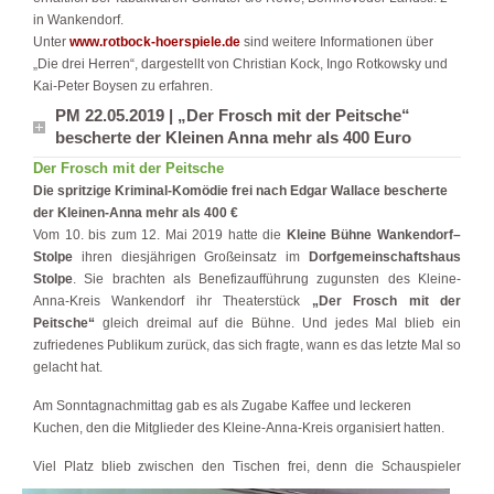
in Wankendorf.
Unter
www.rotbock-hoerspiele.de
sind weitere Informationen über
„Die drei Herren“, dargestellt von Christian Kock, Ingo Rotkowsky und
Kai-Peter Boysen zu erfahren.
PM 22.05.2019 | „Der Frosch mit der Peitsche“
bescherte der Kleinen Anna mehr als 400 Euro
Der Frosch mit der Peitsche
Die spritzige Kriminal-Komödie frei nach Edgar Wallace bescherte
der Kleinen-Anna mehr als 400 €
Vom 10. bis zum 12. Mai 2019 hatte die
Kleine Bühne Wankendorf–
Stolpe
ihren diesjährigen Großeinsatz im
Dorfgemeinschaftshaus
Stolpe
. Sie brachten als Benefizaufführung zugunsten des Kleine-
Anna-Kreis Wankendorf ihr Theaterstück
„Der Frosch mit der
Peitsche“
gleich dreimal auf die Bühne. Und jedes Mal blieb ein
zufriedenes Publikum zurück, das sich fragte, wann es das letzte Mal so
gelacht hat.
Am Sonntagnachmittag gab es als Zugabe Kaffee und leckeren
Kuchen, den die Mitglieder des Kleine-Anna-Kreis organisiert hatten.
Viel Platz blieb zwischen den Tischen frei, denn die Schauspieler