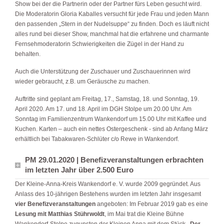
Show bei der die Partnerin oder der Partner fürs Leben gesucht wird.
Die Moderatorin Gloria Kaballes versucht für jede Frau und jeden Mann
den passenden „Stern in der Nudelsuppe“ zu finden. Doch es läuft nicht
alles rund bei dieser Show, manchmal hat die erfahrene und charmante
Fernsehmoderatorin Schwierigkeiten die Zügel in der Hand zu
behalten.
Auch die Unterstützung der Zuschauer und Zuschauerinnen wird
wieder gebraucht, z.B. um Geräusche zu machen.
Auftritte sind geplant am Freitag, 17., Samstag, 18. und Sonntag, 19.
April 2020. Am 17. und 18. April im DGH Stolpe um 20.00 Uhr. Am
Sonntag im Familienzentrum Wankendorf um 15.00 Uhr mit Kaffee und
Kuchen. Karten – auch ein nettes Ostergeschenk - sind ab Anfang März
erhältlich bei Tabakwaren-Schlüter c/o Rewe in Wankendorf.
PM 29.01.2020 | Benefizveranstaltungen erbrachten
im letzten Jahr über 2.500 Euro
Der Kleine-Anna-Kreis Wankendorf e. V. wurde 2009 gegründet. Aus
Anlass des 10-jährigen Bestehens wurden im letzten Jahr insgesamt
vier Benefizveranstaltungen
angeboten: Im Februar 2019 gab es eine
Lesung mit Matthias Stührwoldt
, im Mai trat die Kleine Bühne
Wankendorf-Stolpe zugunsten der Kleinen Anna mit dem Stück
„Der