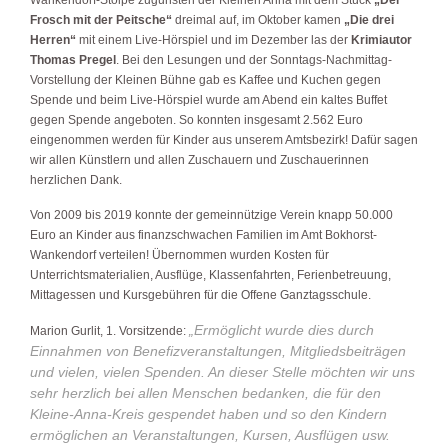
Frosch mit der Peitsche“
dreimal auf, im Oktober kamen
„Die drei
Herren“
mit einem Live-Hörspiel und im Dezember las der
Krimiautor
Thomas Pregel
. Bei den Lesungen und der Sonntags-Nachmittag-
Vorstellung der Kleinen Bühne gab es Kaffee und Kuchen gegen
Spende und beim Live-Hörspiel wurde am Abend ein kaltes Buffet
gegen Spende angeboten. So konnten insgesamt 2.562 Euro
eingenommen werden für Kinder aus unserem Amtsbezirk! Dafür sagen
wir allen Künstlern und allen Zuschauern und Zuschauerinnen
herzlichen Dank.
Von 2009 bis 2019 konnte der gemeinnützige Verein knapp 50.000
Euro an Kinder aus finanzschwachen Familien im Amt Bokhorst-
Wankendorf verteilen! Übernommen wurden Kosten für
Unterrichtsmaterialien, Ausflüge, Klassenfahrten, Ferienbetreuung,
Mittagessen und Kursgebühren für die Offene Ganztagsschule.
„Ermöglicht wurde dies durch
Marion Gurlit, 1. Vorsitzende:
Einnahmen von Benefizveranstaltungen, Mitgliedsbeiträgen
und vielen, vielen Spenden. An dieser Stelle möchten wir uns
sehr herzlich bei allen Menschen bedanken, die für den
Kleine-Anna-Kreis gespendet haben und so den Kindern
ermöglichen an Veranstaltungen, Kursen, Ausflügen usw.