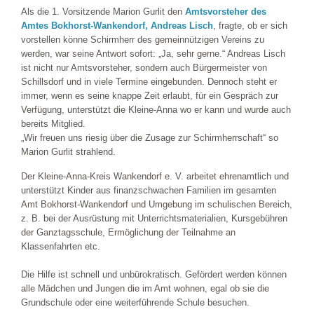
Als die 1. Vorsitzende Marion Gurlit den
Amtsvorsteher des
Amtes Bokhorst-Wankendorf, Andreas Lisch
, fragte, ob er sich
vorstellen könne Schirmherr des gemeinnützigen Vereins zu
werden, war seine Antwort sofort: „Ja, sehr gerne.“ Andreas Lisch
ist nicht nur Amtsvorsteher, sondern auch Bürgermeister von
Schillsdorf und in viele Termine eingebunden. Dennoch steht er
immer, wenn es seine knappe Zeit erlaubt, für ein Gespräch zur
Verfügung, unterstützt die Kleine-Anna wo er kann und wurde auch
bereits Mitglied.
„Wir freuen uns riesig über die Zusage zur Schirmherrschaft“ so
Marion Gurlit strahlend.
Der Kleine-Anna-Kreis Wankendorf e. V. arbeitet ehrenamtlich und
unterstützt Kinder aus finanzschwachen Familien im gesamten
Amt Bokhorst-Wankendorf und Umgebung im schulischen Bereich,
z. B. bei der Ausrüstung mit Unterrichtsmaterialien, Kursgebühren
der Ganztagsschule, Ermöglichung der Teilnahme an
Klassenfahrten etc.
Die Hilfe ist schnell und unbürokratisch. Gefördert werden können
alle Mädchen und Jungen die im Amt wohnen, egal ob sie die
Grundschule oder eine weiterführende Schule besuchen.