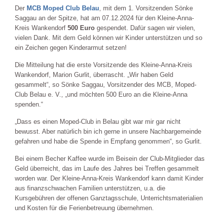
Der
MCB Moped Club Belau
, mit dem 1. Vorsitzenden Sönke
Saggau an der Spitze, hat am 07.12.2024 für den Kleine-Anna-
Kreis Wankendorf
500 Euro
gespendet. Dafür sagen wir vielen,
vielen Dank. Mit dem Geld können wir Kinder unterstützen und so
ein Zeichen gegen Kinderarmut setzen!
Die Mitteilung hat die erste Vorsitzende des Kleine-Anna-Kreis
Wankendorf, Marion Gurlit, überrascht. „Wir haben Geld
gesammelt“, so Sönke Saggau, Vorsitzender des MCB, Moped-
Club Belau e. V., „und möchten 500 Euro an die Kleine-Anna
spenden.“
„Dass es einen Moped-Club in Belau gibt war mir gar nicht
bewusst. Aber natürlich bin ich gerne in unsere Nachbargemeinde
gefahren und habe die Spende in Empfang genommen“, so Gurlit.
Bei einem Becher Kaffee wurde im Beisein der Club-Mitglieder das
Geld überreicht, das im Laufe des Jahres bei Treffen gesammelt
worden war. Der Kleine-Anna-Kreis Wankendorf kann damit Kinder
aus finanzschwachen Familien unterstützen, u.a. die
Kursgebühren der offenen Ganztagsschule, Unterrichtsmaterialien
und Kosten für die Ferienbetreuung übernehmen.