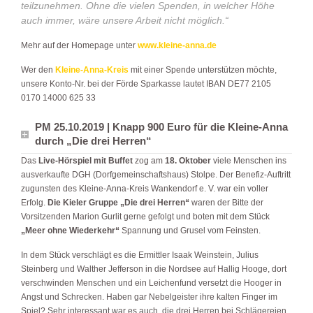
teilzunehmen. Ohne die vielen Spenden, in welcher Höhe
auch immer, wäre unsere Arbeit nicht möglich.“
Mehr auf der Homepage unter
www.kleine-anna.de
Wer den
Kleine-Anna-Kreis
mit einer Spende unterstützen möchte,
unsere Konto-Nr. bei der Förde Sparkasse lautet IBAN DE77 2105
0170 14000 625 33
PM 25.10.2019 | Knapp 900 Euro für die Kleine-Anna
durch „Die drei Herren“
Das
Live-Hörspiel mit Buffet
zog am
18. Oktober
viele Menschen ins
ausverkaufte DGH (Dorfgemeinschaftshaus) Stolpe. Der Benefiz-Auftritt
zugunsten des Kleine-Anna-Kreis Wankendorf e. V. war ein voller
Erfolg.
Die Kieler Gruppe „Die drei Herren“
waren der B
itte der
Vorsitzenden Marion Gurlit gerne gefolgt und
boten mit dem Stück
„Meer ohne Wiederkehr“
Spannung und Grusel vom Feinsten.
In dem Stück verschlägt es die Ermittler Isaak Weinstein, Julius
Steinberg und Walther Jefferson in die Nordsee auf Hallig Hooge, dort
verschwinden Menschen und ein Leichenfund versetzt die Hooger in
Angst und Schrecken. Haben gar Nebelgeister ihre kalten Finger im
Spiel? Sehr interessant war es auch, die drei Herren bei Schlägereien