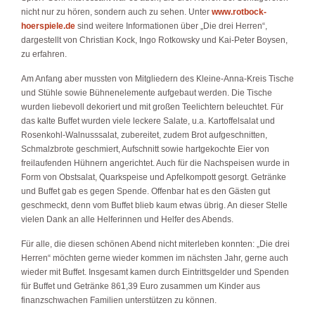
nicht nur zu hören, sondern auch zu sehen. Unter
www.rotbock-
hoerspiele.de
sind weitere Informationen über „Die drei Herren“,
dargestellt von Christian Kock, Ingo Rotkowsky und Kai-Peter Boysen,
zu erfahren.
Am Anfang aber mussten von Mitgliedern des Kleine-Anna-Kreis Tische
und Stühle sowie Bühnenelemente aufgebaut werden. Die Tische
wurden liebevoll dekoriert und mit großen Teelichtern beleuchtet. Für
das kalte Buffet wurden viele leckere Salate, u.a. Kartoffelsalat und
Rosenkohl-Walnusssalat, zubereitet, zudem Brot aufgeschnitten,
Schmalzbrote geschmiert, Aufschnitt sowie hartgekochte Eier von
freilaufenden Hühnern angerichtet. Auch für die Nachspeisen wurde in
Form von Obstsalat, Quarkspeise und Apfelkompott gesorgt. Getränke
und Buffet gab es gegen Spende. Offenbar hat es den Gästen gut
geschmeckt, denn vom Buffet blieb kaum etwas übrig. An dieser Stelle
vielen Dank an alle Helferinnen und Helfer des Abends.
Für alle, die diesen schönen Abend nicht miterleben konnten: „Die drei
Herren“ möchten gerne wieder kommen im nächsten Jahr, gerne auch
wieder mit Buffet. Insgesamt kamen durch Eintrittsgelder und Spenden
für Buffet und Getränke 861,39 Euro zusammen um Kinder aus
finanzschwachen Familien unterstützen zu können.