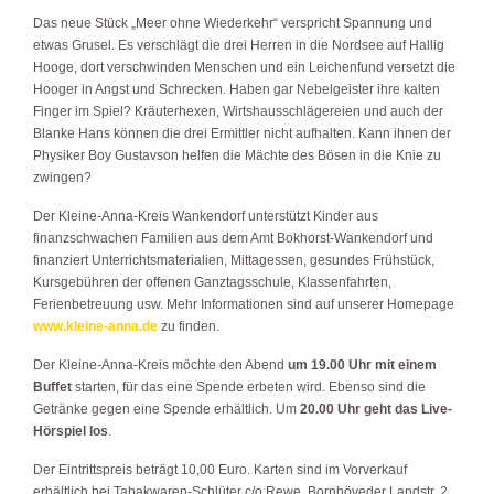
Das neue Stück „Meer ohne Wiederkehr“ verspricht Spannung und
etwas Grusel. Es verschlägt die drei Herren in die Nordsee auf Hallig
Hooge, dort verschwinden Menschen und ein Leichenfund versetzt die
Hooger in Angst und Schrecken. Haben gar Nebelgeister ihre kalten
Finger im Spiel? Kräuterhexen, Wirtshausschlägereien und auch der
Blanke Hans können die drei Ermittler nicht aufhalten. Kann ihnen der
Physiker Boy Gustavson helfen die Mächte des Bösen in die Knie zu
zwingen?
Der Kleine-Anna-Kreis Wankendorf unterstützt Kinder aus
finanzschwachen Familien aus dem Amt Bokhorst-Wankendorf und
finanziert Unterrichtsmaterialien, Mittagessen, gesundes Frühstück,
Kursgebühren der offenen Ganztagsschule, Klassenfahrten,
Ferienbetreuung usw. Mehr Informationen sind auf unserer Homepage
www.kleine-anna.de
zu finden.
Der Kleine-Anna-Kreis möchte den Abend
um 19.00 Uhr mit einem
Buffet
starten, für das eine Spende erbeten wird. Ebenso sind die
Getränke gegen eine Spende erhältlich. Um
20.00 Uhr geht das Live-
Hörspiel los
.
Der Eintrittspreis beträgt 10,00 Euro. Karten sind im Vorverkauf
erhältlich bei Tabakwaren-Schlüter c/o Rewe, Bornhöveder Landstr. 2